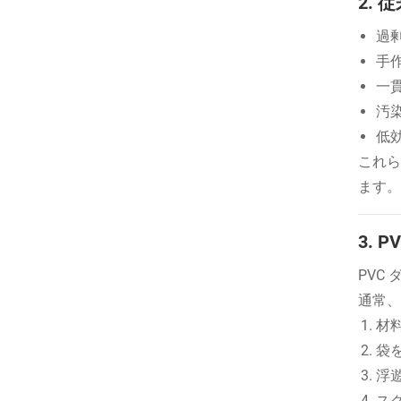
2.
過
手
一
汚
低
これら
ます。
3.
PVC
通常、
材
袋
浮
ス