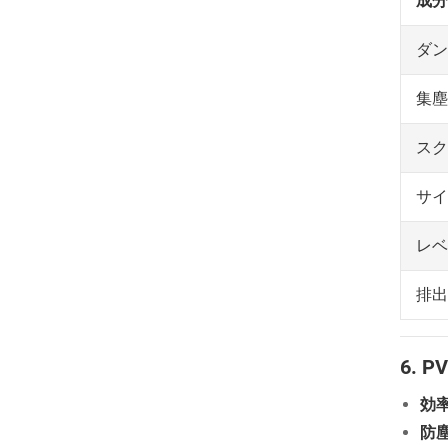
成分
ダン
集塵
スク
サイ
レベ
排出
6.
効
防塵