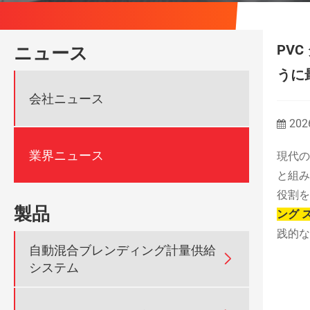
PV
ニュース
うに
会社ニュース
202
業界ニュース
現代の
と組み
役割を
製品
ング 
践的な
自動混合ブレンディング計量供給

システム