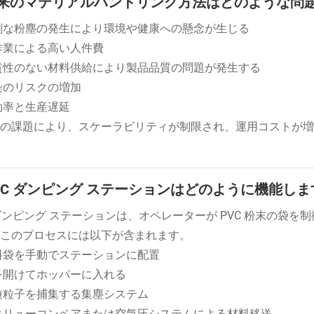
 従来のマテリアルハンドリング方法はどのような問
剰な粉塵の発生により環境や健康への懸念が生じる
作業による高い人件費
貫性のない材料供給により製品品質の問題が発生する
染のリスクの増加
効率と生産遅延
の課題により、スケーラビリティが制限され、運用コストが増
 PVC ダンピング ステーションはどのように機能しま
 ダンピング ステーションは、オペレーターが PVC 粉末の
このプロセスには以下が含まれます。
料袋を手動でステーションに配置
を開けてホッパーに入れる
遊粒子を捕集する集塵システム
クリューコンベアまたは空気圧システムによる材料移送