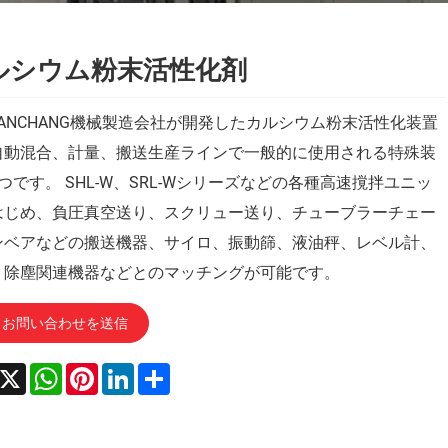
ルシウム粉末活性化剤
ANCHANG機械製造会社が開発したカルシウム粉末活性化装置
自動混合、計量、搬送生産ラインで一般的に使用される特殊装
つです。 SHL-W、SRL-Wシリーズなどの各種高速撹拌ユニッ
はじめ、負圧真空送り、スクリュー送り、チューブラーチェー
ンベアなどの搬送機器、サイロ、振動篩、液油秤、レベル計、
、除塵関連機器などとのマッチングが可能です。
お問い合わせを送信
acebook
X
WhatsApp
Pinterest
LinkedIn
Share