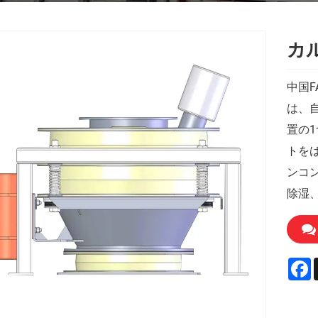
カ
中国F
は、
置の1
トを
ンコ
除湿
F