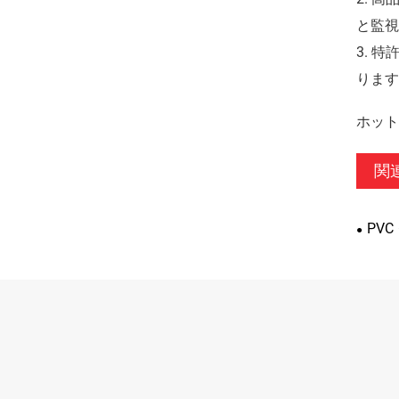
と監視
3. 
ります
ホット
関
PV