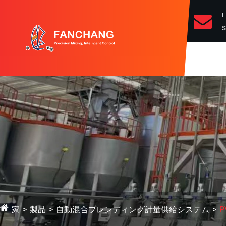
s
家
製品
自動混合ブレンディング計量供給システム