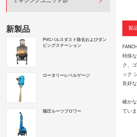

ミキシングユニット部
新製品
製
PVCパルスダスト除去およびダン
ピングステーション
FAN
特殊な
ク、ゴ
ック 
ロータリーレベルゲージ
良好な
確かな
ていま
陽圧ルーツブロワー