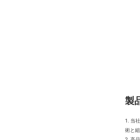
製
1. 
術と組
2. 