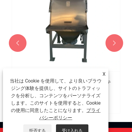


X
当社は Cookie を使用して、より良いブラウ
PVC パルス粉塵除去およびダンピング ステ
ジング体験を提供し、サイトのトラフィッ
ーションは粉体処理効率と職場の安全性を
どのように向上させるのか
クを分析し、コンテンツをパーソナライズ
もっと見る >>
します。このサイトを使用すると、Cookie
の使用に同意したことになります。
プライ
バシーポリシー
拒否する
受け入れる